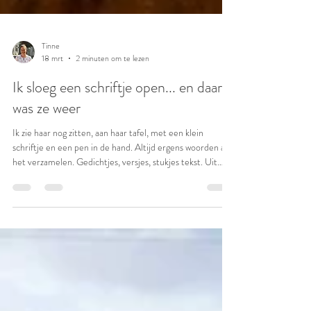
Tinne
18 mrt
2 minuten om te lezen
Ik sloeg een schriftje open... en daar
was ze weer
Ik zie haar nog zitten, aan haar tafel, met een klein
schriftje en een pen in de hand. Altijd ergens woorden aan
het verzamelen. Gedichtjes, versjes, stukjes tekst. Uit
bundels van dichters, maar evengoed uit de boekskes. Als
ze iets mooi vond, schreef ze het over. Zinnen die bleven
hangen, omdat ze iets raakten. Omdat ze klopten. Ze
bewaarde ze in haar dagboekjes, om er later weer in te
grasduinen. Op zoek naar iets dat paste - voor een
verjaardagskaart, een boodschap aan ie