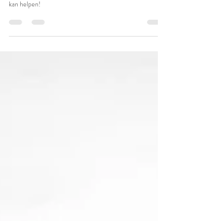
Geef me een welgemikte schop
onder mijn kont!
Eerlijk? De afgelopen maanden had ik te veel tijd. En dus
deed ik niks. Trek aan mijn oren en zeg hoe ik jou (ja, jou)
kan helpen!