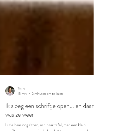
Tinne
18 mrt
2 minuten om te lezen
Ik sloeg een schriftje open... en daar