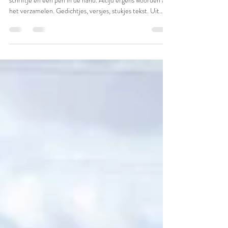
was ze weer
Ik zie haar nog zitten, aan haar tafel, met een klein
schriftje en een pen in de hand. Altijd ergens woorden aan
het verzamelen. Gedichtjes, versjes, stukjes tekst. Uit
bundels van dichters, maar evengoed uit de boekskes. Als
ze iets mooi vond, schreef ze het over. Zinnen die bleven
hangen, omdat ze iets raakten. Omdat ze klopten. Ze
bewaarde ze in haar dagboekjes, om er later weer in te
grasduinen. Op zoek naar iets dat paste - voor een
verjaardagskaart, een boodschap aan ie