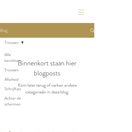
Blog
Trouwen
Alle
berichten
Binnenkort staan hier
Trouwen
blogposts
Afscheid
Kom later terug of verken andere
Schrijftips
categorieën in deze blog.
Achter de
schermen